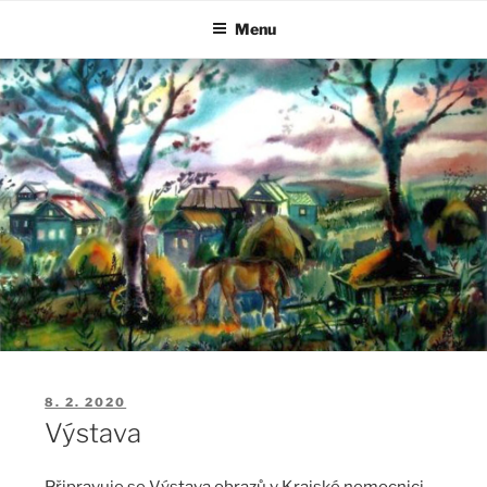
Přejít
Menu
k
obsahu
webu
PUBLIKOVÁNO
8. 2. 2020
Výstava